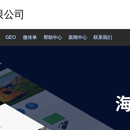
限公司
GEO
微传单
帮助中心
新闻中心
联系我们