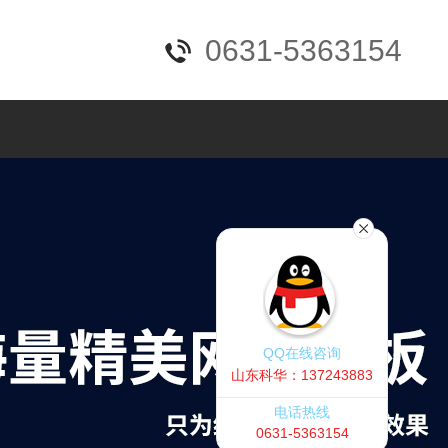
0631-5363154
QQ在线咨询
山东科华：137243883
电话热线
0631-5363154