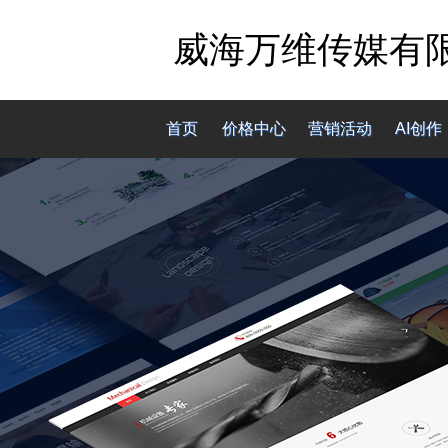
威海万维传媒有
首页
价格中心
营销活动
AI创作